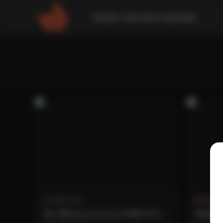
請到後台 外觀-菜單 設置此導航
古風 & COS
國模系
姜仁卿Kang Inkyung 169期 83GB
韓國模