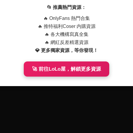
2.2GB資源
01-22
171
2025-12-18
248
📂 推薦熱門資源：
🔥 OnlyFans 熱門合集
🔥 推特福利Coser 内購資源
🔥 各大機構寫真全集
🔥 網紅反差精選資源
💎 更多獨家資源，等你發現！
🚀 前往LoLo屋，解鎖更多資源