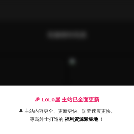
長腿模特寫真
🎉 LoLo屋 主站已全面更新
🔔 主站内容更全、更新更快、訪問速度更快。
專爲紳士打造的
福利資源聚集地
！
列
寫真合集
特柳善花全集 | 頂級高清寫真
韓國模特柳善花高清寫真全集 