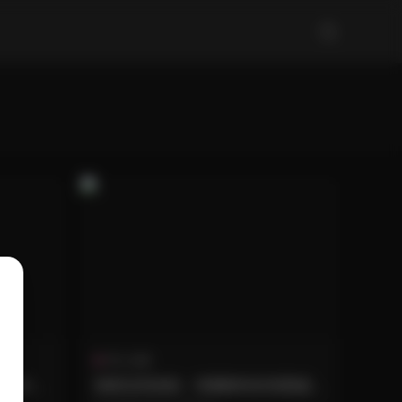
秀人内購
940P
柳善花寫真集：韓國模特的視覺盛