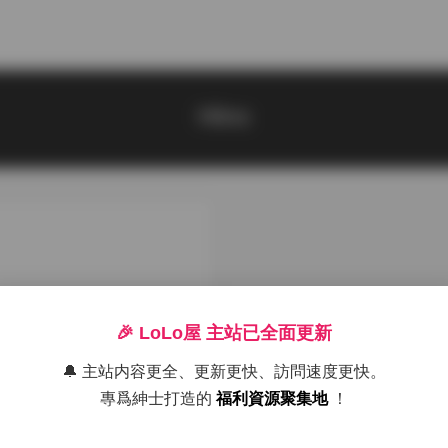
Hiino
🎉 LoLo屋 主站已全面更新
🔔 主站内容更全、更新更快、訪問速度更快。
專爲紳士打造的
福利資源聚集地
！
源
o雪月寫真合集 10套高清更新中