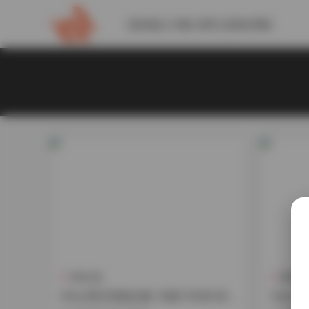
請到後台 外觀-菜單 設置此導航
寫真合集
典藏資
Hiino雪月寫真合集 10套1.15GB 持
Hiin