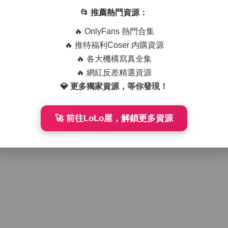
1-27
309
📂 推薦熱門資源：
🔥 OnlyFans 熱門合集
🔥 推特福利Coser 内購資源
🔥 各大機構寫真全集
🔥 網紅反差精選資源
💎 更多獨家資源，等你發現！
🚀 前往LoLo屋，解鎖更多資源