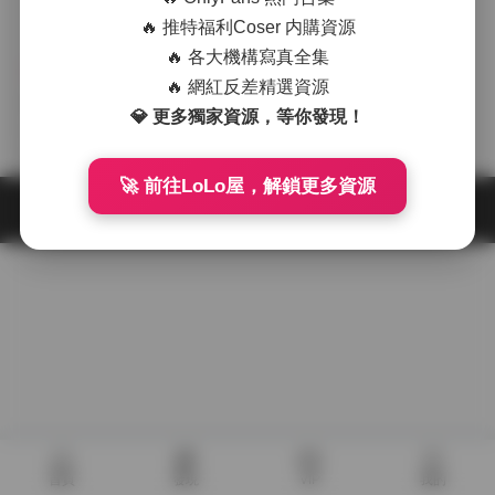
🔥 推特福利Coser 内購資源
🔥 各大機構寫真全集
抖音反差
🔥 網紅反差精選資源
xiaoxia_baby 寫真合集持續
💎 更多獨家資源，等你發現！
更新 [9.24GB]
2025-11-27
🚀 前往LoLo屋，解鎖更多資源
首頁
發現
VIP
我的