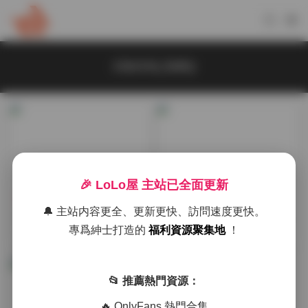
xiaoxia_baby
🎉 LoLo屋 主站已全面更新
寫真合集
典藏資源
🔔 主站内容更全、更新更快、訪問速度更快。
xiaoxia_baby寫真資源合集網
xiaoxia_baby寫真資源包下載
專爲紳士打造的
福利資源聚集地
！
盤下載 351期178.8G持續更
(9.24GB持續更新)
6天前
2026-02-01
新
📂 推薦熱門資源：
🔥 OnlyFans 熱門合集